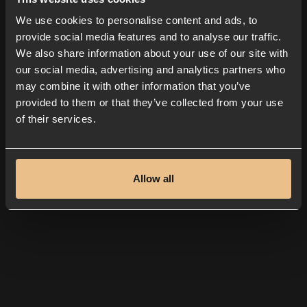
Vänligen fyll i dina kontaktuppgifter nedan
We use cookies to personalise content and ads, to
så kommer vi snabbt tillbaka till dig för att
provide social media features and to analyse our traffic.
boka in mötet. Vi ser fram emot att förenkla
We also share information about your use of our site with
er ekonomihantering!
our social media, advertising and analytics partners who
may combine it with other information that you’ve
provided to them or that they’ve collected from your use
of their services.
Allow all