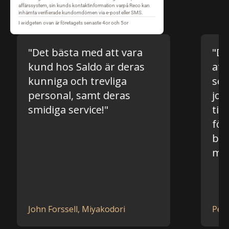
bästa med att vara
"Det bästa med
hos Saldo är deras
att man får en
ga och trevliga
service och at
nal, samt deras
jobbar nära oc
ga service!"
tillsammans för 
företagets bäst
både framgång
motgång."
rssell, Miyakodori
Peggy Fagergren, 