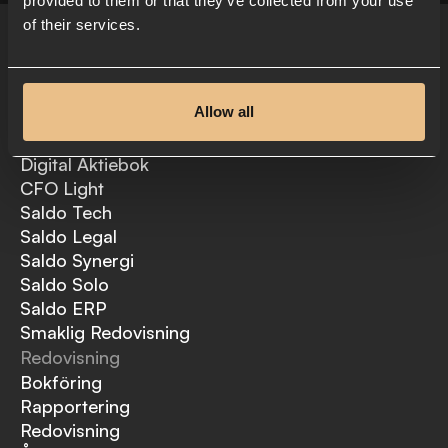
provided to them or that they’ve collected from your use
of their services.
Paket
Saldo Rätt i tid
Allow all
Budget & Likviditet
CFO Light
Digital Aktiebok
CFO Light
Saldo Tech
Saldo Legal
Saldo Synergi
Saldo Solo
Saldo ERP
Smaklig Redovisning
Redovisning
Bokföring
Rapportering
Redovisning