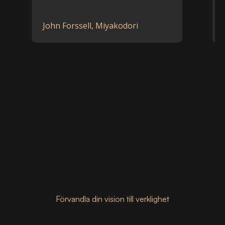
John Forssell, Miyakodori
Peggy Fage
Förvandla din vision till verklighet