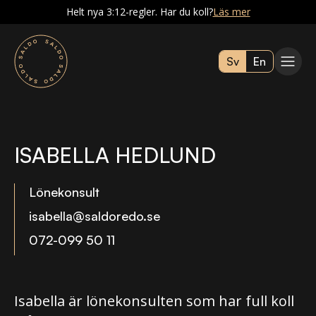
Helt nya 3:12-regler. Har du koll?
Läs mer
Sv
En
ISABELLA HEDLUND
Lönekonsult
isabella@saldoredo.se
072-099 50 11
Isabella är lönekonsulten som har full koll