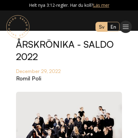
Helt nya 3:12-regler. Har du koll?
Läs mer
Sv
En
ÅRSKRÖNIKA - SALDO
2022
December 29, 2022
Romil Poli