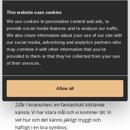
hur vi själva önskar se ut, agera och
utvecklas. Det är då, enligt oss, du själv blir en
This website uses cookies
stark lysande stjärna på himlen. Vi vill
We use cookies to personalise content and ads, to
inspirera, retas och störa vår omgivning,
provide social media features and to analyse our traffic.
medarbetare, kunder, vår bransch och andra
We also share information about your use of our site with
branscher till att skapa något unikt, bra och
our social media, advertising and analytics partners who
givande för våra kunder. Vi vill skapa en plats,
may combine it with other information that you’ve
en tanke för varje enskild person som
provided to them or that they’ve collected from your use
befinner sig på och i närhet av vår resa att
of their services.
verkligen känna ett driv och en egen stolthet
i sig själv och sitt arbete.
Allow all
Det känns som vi är ett startup-företag trots
22år i branschen, en fantastiskt kittlande
känsla. Vi har klara mål och vi kommer dit. Vi
vet hur och det känns jäkligt tryggt och
häftigt i en bra symbios.