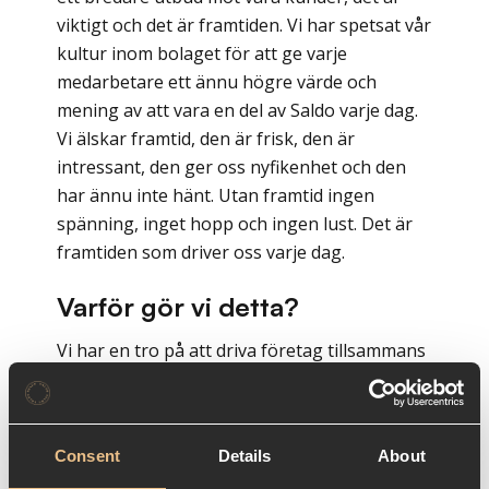
viktigt och det är framtiden. Vi har spetsat vår
kultur inom bolaget för att ge varje
medarbetare ett ännu högre värde och
mening av att vara en del av Saldo varje dag.
Vi älskar framtid, den är frisk, den är
intressant, den ger oss nyfikenhet och den
har ännu inte hänt. Utan framtid ingen
spänning, inget hopp och ingen lust. Det är
framtiden som driver oss varje dag.
Varför gör vi detta?
Vi har en tro på att driva företag tillsammans
med andra för att det är då vi utvecklas mest
och vi alla får då ett klart mycket roligare liv
på denna resa. Vi tror på att lära oss av
Consent
Details
About
andra, men stark tro på vårt eget inre och