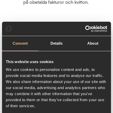
på obetalda fakturor och kvitton.
Slutsats
Att förstå och välja rätt bokföringsmetod är
avgörande för ditt företags ekonomiska
Consent
Details
About
hantering och rapportering.
Faktureringsmetoden erbjuder en mer
detaljerad överblick men kräver mer
This website uses cookies
noggrannhet, medan kontantmetoden är
We use cookies to personalise content and ads, to
enklare men kanske inte ger fullständig insyn
provide social media features and to analyse our traffic.
i företagets ekonomiska tillstånd. Valet bör
We also share information about your use of our site with
baseras på företagets storlek, omsättning
our social media, advertising and analytics partners who
och behov av ekonomisk översikt.
may combine it with other information that you’ve
provided to them or that they’ve collected from your use
of their services.