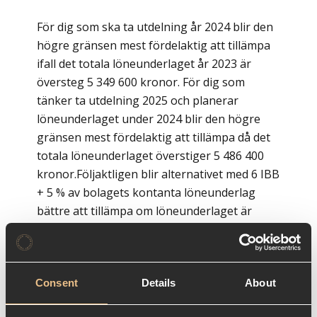
För dig som ska ta utdelning år 2024 blir den
högre gränsen mest fördelaktig att tillämpa
ifall det totala löneunderlaget år 2023 är
översteg 5 349 600 kronor. För dig som
tänker ta utdelning 2025 och planerar
löneunderlaget under 2024 blir den högre
gränsen mest fördelaktig att tillämpa då det
totala löneunderlaget överstiger 5 486 400
kronor.Följaktligen blir alternativet med 6 IBB
+ 5 % av bolagets kontanta löneunderlag
bättre att tillämpa om löneunderlaget är
lägre än ovan nämnda belopp.
Consent
Details
About
Räkneexempel
Anledningen att de olika alternativen blir