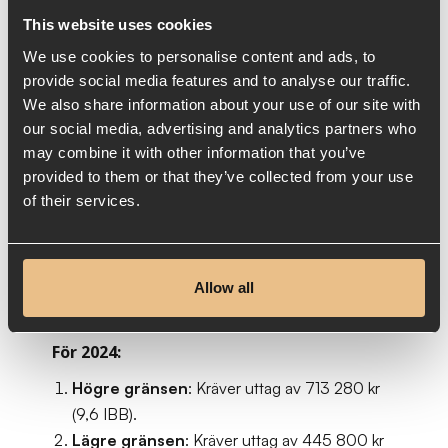
mest fördelaktiga vid olika scenarion handlar
This website uses cookies
helt enkelt om att lägre lön är mer
We use cookies to personalise content and ads, to
kostnadseffektivt för dig som ägare, då din
provide social media features and to analyse our traffic.
skatt och dina avgifter blir mindre. Samtidigt
We also share information about your use of our site with
behöver du ju ta ut tillräckligt med lön för att
our social media, advertising and analytics partners who
may combine it with other information that you’ve
uppfylla löneuttagskravet.
provided to them or that they’ve collected from your use
of their services.
Det handlar alltså om att hitta brytpunkten
mellan den lägre och högre gränsen och
detta kan vi göra på följande sätt:
Allow all
För 2024:
Högre gränsen
: Kräver uttag av 713 280 kr
(9,6 IBB).
Lägre gränsen
: Kräver uttag av 445 800 kr