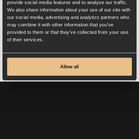
restaurang. Härlig doft och fantastisk smak.
provide social media features and to analyse our traffic.
We also share information about your use of our site with
our social media, advertising and analytics partners who
Vår praktikant, vår frälsare, han med dom där
may combine it with other information that you’ve
långa ögonfransarna, Matias Aphram, är
provided to them or that they’ve collected from your use
of their services.
numera VD och delägare hos oss på Saldo, så
kan det gå.
Följ med på vår resa, och låt dig inspireras.
Allow all