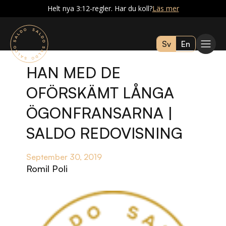
Helt nya 3:12-regler. Har du koll?
Läs mer
Sv
En
HAN MED DE
OFÖRSKÄMT LÅNGA
ÖGONFRANSARNA |
SALDO REDOVISNING
September 30, 2019
Romil Poli