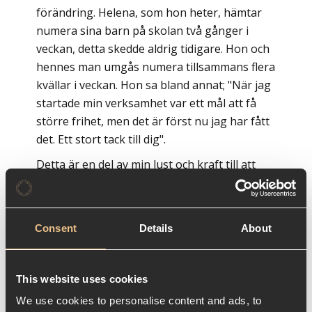
förändring. Helena, som hon heter, hämtar
numera sina barn på skolan två gånger i
veckan, detta skedde aldrig tidigare. Hon och
hennes man umgås numera tillsammans flera
kvällar i veckan. Hon sa bland annat; "När jag
startade min verksamhet var ett mål att få
större frihet, men det är först nu jag har fått
det. Ett stort tack till dig".
Detta är en del av min lust och kraft till att
göra det jag gör varje dag. Ju längre jag
arbetar desto fler liknande berättelser får jag
höra.
Consent
Details
About
Jag kommer hem efter att ha kryssat igenom
Stockholmstrafikens numera hetsiga
cykeltrafik, dukar upp middagsmaten som för
This website uses cookies
kvällen är köpt i kvarterets grymma indiska
We use cookies to personalise content and ads, to