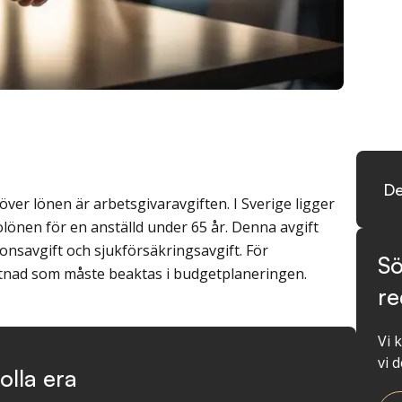
De
ver lönen är arbetsgivaravgiften. I Sverige ligger
lönen för en anställd under 65 år. Denna avgift
ionsavgift och sjukförsäkringsavgift. För
Sö
tnad som måste beaktas i budgetplaneringen.
re
Vi 
vi d
olla era