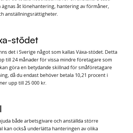
m ägnas åt lönehantering, hantering av förmåner,
h anställningsrättigheter.
xa-stödet
nns det i Sverige något som kallas Växa-stödet. Detta
p till 24 månader för vissa mindre företagare som
ta kan göra en betydande skillnad för småföretagare
ning, då du endast behöver betala 10,21 procent i
ner upp till 25 000 kr.
l
 erbjuda både arbetsgivare och anställda större
al kan också underlätta hanteringen av olika