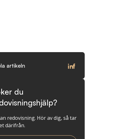
la artikeln
ker du
dovisningshjälp?
kan redovisning. Hör av dig, så tar
et därifrån.