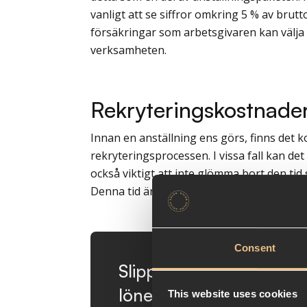
vanligt att se siffror omkring 5 % av brut
försäkringar som arbetsgivaren kan välja a
verksamheten.
Rekryteringskostnade
Innan en anställning ens görs, finns det 
rekryteringsprocessen. I vissa fall kan d
också viktigt att inte glömma bort den tid
Denna tid är ofta en dold kostnad som ka
Consent
Slipp admin och låt oss
lönehantering
This website uses cookies