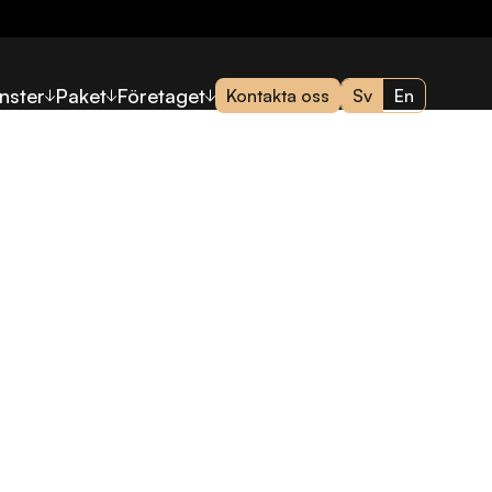
nster
Paket
Företaget
Kontakta oss
Sv
En