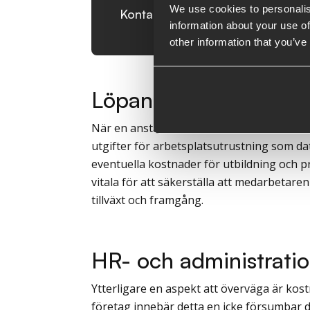
We use cookies to personalis
Kontakta våra löneexperter
information about your use of
other information that you’ve
Löpande driftkostnad
När en anställd väl är ombord tillkommer
utgifter för arbetsplatsutrustning som d
eventuella kostnader för utbildning och pr
vitala för att säkerställa att medarbetaren
tillväxt och framgång.
HR- och administrati
Ytterligare en aspekt att överväga är ko
företag innebär detta en icke försumbar d