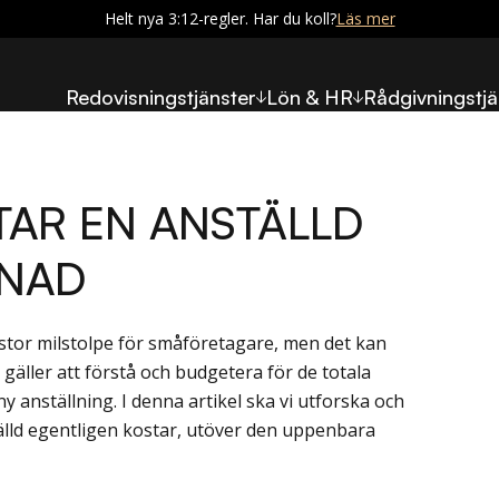
Helt nya 3:12-regler. Har du koll?
Läs mer
Redovisningstjänster
Lön & HR
Rådgivningstjä
TAR EN ANSTÄLLD
ÅNAD
 stor milstolpe för småföretagare, men det kan
et gäller att förstå och budgetera för de totala
anställning. I denna artikel ska vi utforska och
älld egentligen kostar, utöver den uppenbara