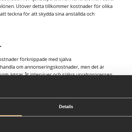
tolönen. Utöver detta tillkommer kostnader för olika
tt teckna för att skydda sina anställda och
r
kostnader förknippade med själva
et handla om annonseringskostnader, men det är
 som ägnas åt intervjuer och själva urvalsprocessen.
n påverka mindre företag avsevärt.
Details
 ta hand om er