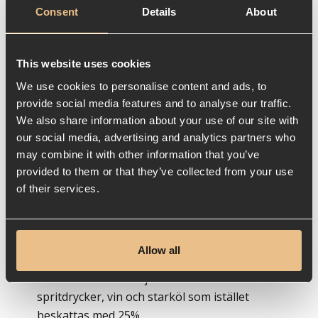
Consent
Details
About
Momsregistrering och
rapportering
This website uses cookies
Alla restauranger måste vara
We use cookies to personalise content and ads, to
momsregistrerade och rapportera moms
provide social media features and to analyse our traffic.
regelbundet. Detta är viktigt för att hålla koll
We also share information about your use of our site with
på din restaurangkassa.
our social media, advertising and analytics partners who
may combine it with other information that you’ve
Olika moms på olika typer av
provided to them or that they’ve collected from your use
of their services.
försäljning
Kom ihåg att momssatsen varierar beroende
på typen av försäljning. För restaurang- och
Allow all
cateringtjänster är momssatsen 12 % på allt
förutom den del av tjänsten som avser
spritdrycker, vin och starköl som istället
beskattas med 25%.