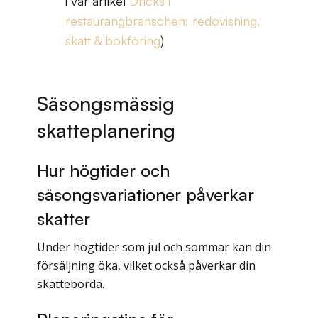
i vår artikel
Dricks i
restaurangbranschen: redovisning,
skatt & bokföring
)
Säsongsmässig
skatteplanering
Hur högtider och
säsongsvariationer påverkar
skatter
Under högtider som jul och sommar kan din
försäljning öka, vilket också påverkar din
skattebörda.