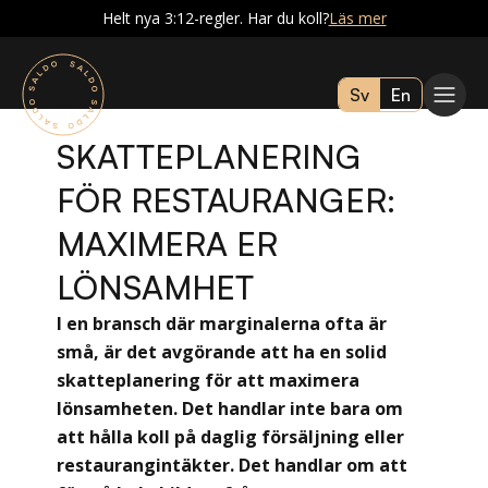
Helt nya 3:12-regler. Har du koll?
Läs mer
Sv
En
SKATTEPLANERING
FÖR RESTAURANGER:
MAXIMERA ER
LÖNSAMHET
I en bransch där marginalerna ofta är
små, är det avgörande att ha en solid
skatteplanering för att maximera
lönsamheten. Det handlar inte bara om
att hålla koll på daglig försäljning eller
restaurangintäkter. Det handlar om att